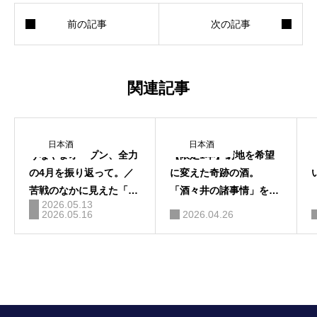
関連記事
日本酒
日本酒
うなやまオープン、全力
【限定1本】窮地を希望
の4月を振り返って。／
に変えた奇跡の酒。
苦戦のなかに見えた「確
「酒々井の諸事情」を仕
2026.05.13
かな手応え」
入れました。
2026.05.16
2026.04.26