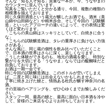
そんな「知る人ぞ知る」貴重な一本が、今、うなやまの
カウンターに並んでいます。
写真をご覧いただくと分かる通り、今回、複数の種類の
ご予約
相模灘を揃えております。
同じ久保田酒造という蔵元が醸したお酒でも、酒米（美
山錦や山田錦など）や精米歩合、そして今回の「試験醸
造」といったアプローチの違いによって、その表情は驚
くほど変わります。
テイクアウト
「こちらの美山錦はスッキリとしていて、白焼きに合う
な」
「こちらの試験醸造酒は、タレの重厚さに負けない力強
さがある」
そんな風に、同じ蔵の個性を飲み比べていただくこと
で、日本酒の世界はさらに深く、楽しくなります。
こうした体験ができるのも、地元の酒蔵を愛し、特別な
繋がりを大切にする「うなやま」ならではの醍醐味だと
自負しております。
お酒は一期一会です。
特に今回の試験醸造酒は、このボトルが空いてしまえ
ば、二度と同じ味には出会えないかもしれません。
丁寧に焼き上げた鰻と、情熱ある杜氏が醸す神奈川の名
酒。
その至福のペアリングを、ぜひ心ゆくまでお愉しみくだ
さい。
スタッフ一同、最高の鰻と、最高に面白い日本酒を冷や
して、皆様のご来店を心よりお待ちしております。