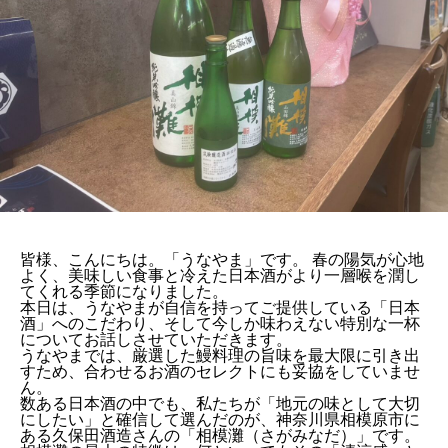
皆様、こんにちは。「うなやま」です。 春の陽気が心地
よく、美味しい食事と冷えた日本酒がより一層喉を潤し
てくれる季節になりました。
本日は、うなやまが自信を持ってご提供している「日本
酒」へのこだわり、そして今しか味わえない特別な一杯
についてお話しさせていただきます。
うなやまでは、厳選した鰻料理の旨味を最大限に引き出
すため、合わせるお酒のセレクトにも妥協をしていませ
ん。
数ある日本酒の中でも、私たちが「地元の味として大切
にしたい」と確信して選んだのが、神奈川県相模原市に
ある久保田酒造さんの「相模灘（さがみなだ）」です。