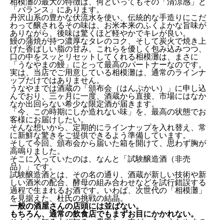
相模灘の最大の特徴は、何といってもその「清涼感」と
「バランス」にあります。
丹沢山系の豊かな伏流水を使い、伝統的な手造りにこだ
わって醸されるその味は、お米本来のふくよかな旨味が
ありながら、後味は驚くほど軽やかでキレが良い。
鰻の蒲焼が持つ濃厚なタレのコク、そして炭火で焼き上
げた香ばしい脂の甘み。これらを優しく包み込みつつ、
トップ
口の中をスッとリセットしてくれる相模灘は、まさに
「うなやまの鰻」にとって最高のパートナーなのです。
実は、当店でご用意している相模灘は、通常のラインナ
うなやまのこだわり
ップだけではありません。
うなやまでは酒蔵の「頒布会（はんぷかい）」に申し込
んでおり、三ヶ月に一度、酒蔵から直接、市場にはなか
お品書き
なか出回らない希少な限定酒が届きます。
「今、この時期にしか造れない味」を、最高の状態でお
客様にお届けしたい。
ご予約（お席）
そんな想いから、定期的にラインナップを入れ替え、常
に新鮮な驚きをご提供できるよう準備しています。
そして今回、頒布会から届いた箱を開けて、思わず胸が
高鳴りました。
テイクアウト注文
そこに入っていたのは、なんと「試験醸造酒（非売
品）」です。
試験醸造酒とは、その名の通り、酒蔵が新しい技術や新
お知らせ
しい酒米の配合、酵母の組み合わせなどを試行錯誤する
過程で生まれるお酒です。いわば、次世代の「相模灘」
を見据えた、杜氏の挑戦の結晶。
アクセス
一般の酒屋さんの店頭には並ばない。
もちろん、通常の飲食店でもまずお目にかかれない。